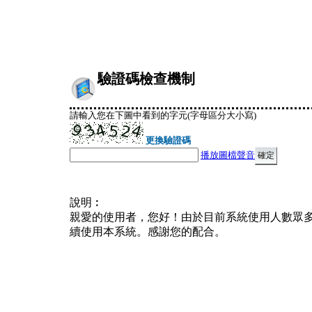
驗證碼檢查機制
請輸入您在下圖中看到的字元(字母區分大小寫)
更換驗證碼
播放圖檔聲音
說明︰
親愛的使用者，您好！由於目前系統使用人數眾
續使用本系統。感謝您的配合。