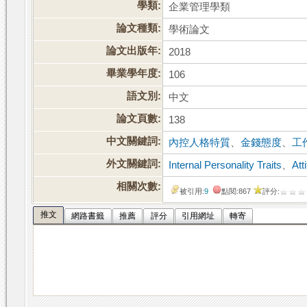
學類:
企業管理學類
論文種類:
學術論文
論文出版年:
2018
畢業學年度:
106
語文別:
中文
論文頁數:
138
中文關鍵詞:
內控人格特質
、
金錢態度
、
工
外文關鍵詞:
Internal Personality Traits
、
Att
相關次數:
被引用:
9
點閱:867
評分:
推文
網路書籤
推薦
評分
引用網址
轉寄