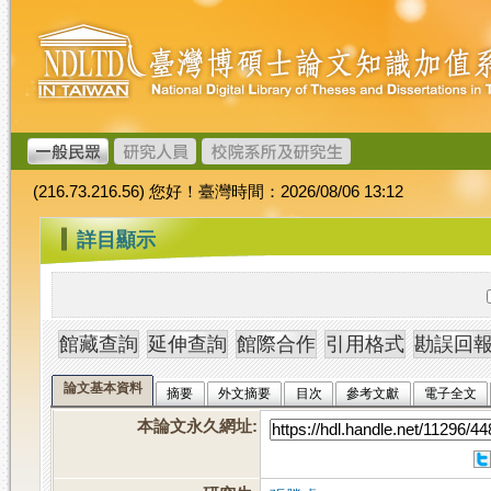
跳
臺
到
灣
主
博
要
碩
內
士
容
論
文
(216.73.216.56) 您好！臺灣時間：2026/08/06 13:12
加
值
:::
詳目顯示
系
統
論文基本資料
摘要
外文摘要
目次
參考文獻
電子全文
本論文永久網址
: