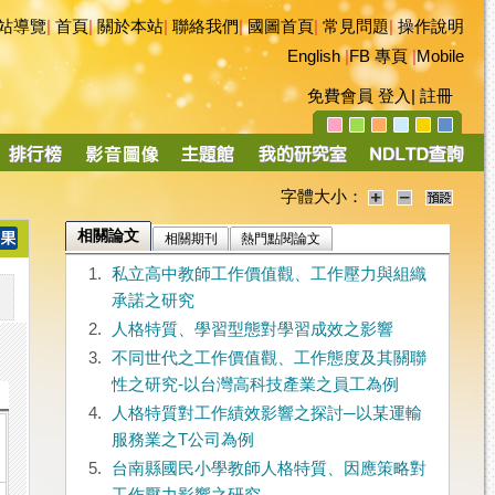
站導覽
|
首頁
|
關於本站
|
聯絡我們
|
國圖首頁
|
常見問題
|
操作說明
English
|
FB 專頁
|
Mobile
免費會員
登入
|
註冊
字體大小：
相關論文
相關期刊
熱門點閱論文
1.
私立高中教師工作價值觀、工作壓力與組織
承諾之研究
2.
人格特質、學習型態對學習成效之影響
3.
不同世代之工作價值觀、工作態度及其關聯
性之研究-以台灣高科技產業之員工為例
4.
人格特質對工作績效影響之探討─以某運輸
服務業之T公司為例
5.
台南縣國民小學教師人格特質、因應策略對