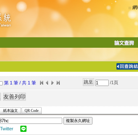
網
:::
功
能
切
換
導
覽
/1
頁
第 1 筆 / 共 1 筆
列
紙本論文
QR Code
複製永久網址
Twitter