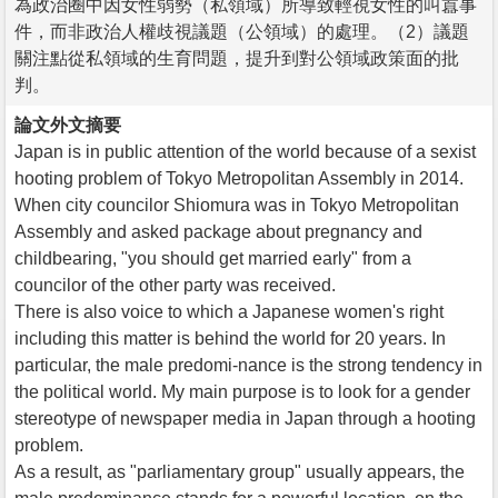
為政治圈中因女性弱勢（私領域）所導致輕視女性的叫囂事
件，而非政治人權歧視議題（公領域）的處理。（2）議題
關注點從私領域的生育問題，提升到對公領域政策面的批
判。
論文外文摘要
Japan is in public attention of the world because of a sexist
hooting problem of Tokyo Metropolitan Assembly in 2014.
When city councilor Shiomura was in Tokyo Metropolitan
Assembly and asked package about pregnancy and
childbearing, "you should get married early" from a
councilor of the other party was received.
There is also voice to which a Japanese women's right
including this matter is behind the world for 20 years. In
particular, the male predomi-nance is the strong tendency in
the political world. My main purpose is to look for a gender
stereotype of newspaper media in Japan through a hooting
problem.
As a result, as "parliamentary group" usually appears, the