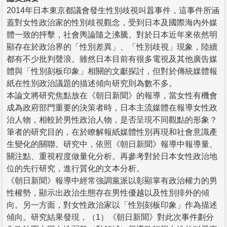
2014年日本東京都議會發生性別歧視叫囂事件，這事件所涵
蓋對女性政治家的性別歧視觀念，受到日本及國際海內外媒
體一致的抨擊，社會輿論隨之沸騰。對於日本近年來依然明
顯存在於政治界的「性別差異」、「性別歧視」現象，陸續
都有不少批判聲浪。雖然日本目前有很多電視及其他廣告媒
體與「性別刻板印象」相關的文獻探討，但對於傳統媒體報
紙在性別政治議題的描述傾向研究則為數不多。
本論文將研究焦點放在《朝日新聞》的報導，當女性有機會
成為政府部門重要的決策者時，日本主流媒體在報導女性政
治人物，相較於男性政治人物，是否呈現不同觀點的形象？
筆者的研究目的，在於瞭解報紙媒體性別再現和社會意識產
生變化的關聯。研究中，依照《朝日新聞》報導中報導量、
關注點、重視程度做量化分析。再參考對於日本女性政治地
位的先行研究，進行質化的文本分析。
《朝日新聞》報導中經常強調黨派以彰顯掌有政治權力的男
性權勢，顯示出政治生態存在男性優越以及性別排外的傾
向。另一方面，對女性政治家以「性別刻板印象」作為描述
傾向。研究結果發現，（1）《朝日新聞》對此次事件劃分