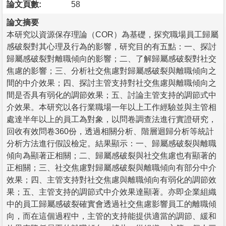
論文頁數:
58
論文摘要
本研究以資源保存理論（COR）為基礎，探究職場員工歸屬
感破裂對其心理及行為的影響，研究目的有五點：一、探討
歸屬感破裂對離職傾向的影響；二、了解歸屬感破裂對社交
焦慮的影響；三、分析社交焦慮對歸屬感破裂與離職傾向之
間的中介效果；四、探討主管支持對社交焦慮與離職傾向之
間是否具有弱化的調節效果；五、討論主管支持的調節式中
介效果。本研究以各行業職場一年以上工作經驗並與主管相
處達半年以上的員工為對象，以問卷調查法進行實證研究，
回收有效問卷360份，透過相關分析、階層迴歸分析等統計
分析方法進行假設檢定。結果顯示：一、歸屬感破裂與離職
傾向為顯著正相關；二、歸屬感破裂與社交焦慮也有顯著的
正相關；三、社交焦慮對歸屬感破裂與離職傾向有部分中介
效果；四、主管支持對社交焦慮與離職傾向有弱化的調節效
果；五、主管支持的調節式中介效果達顯著。亦即企業組織
中的員工歸屬感破裂確實會透過社交焦慮影響員工的離職傾
向，而在這個過程中，主管的支持能提供適當的調節、緩和