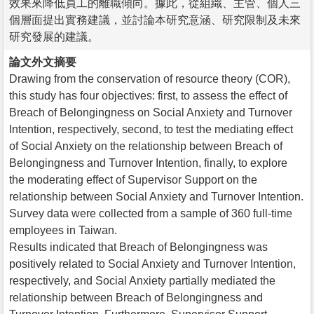
效果來降低員工的離職傾向。據此，從組織、主管、個人三
個層面提出實務建議，並討論本研究意涵、研究限制及未來
研究發展的建議。
論文外文摘要
Drawing from the conservation of resource theory (COR),
this study has four objectives: first, to assess the effect of
Breach of Belongingness on Social Anxiety and Turnover
Intention, respectively, second, to test the mediating effect
of Social Anxiety on the relationship between Breach of
Belongingness and Turnover Intention, finally, to explore
the moderating effect of Supervisor Support on the
relationship between Social Anxiety and Turnover Intention.
Survey data were collected from a sample of 360 full-time
employees in Taiwan.
Results indicated that Breach of Belongingness was
positively related to Social Anxiety and Turnover Intention,
respectively, and Social Anxiety partially mediated the
relationship between Breach of Belongingness and