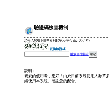
驗證碼檢查機制
請輸入您在下圖中看到的字元(字母區分大小寫)
更換驗證碼
播放圖檔聲音
說明︰
親愛的使用者，您好！由於目前系統使用人數眾
續使用本系統。感謝您的配合。