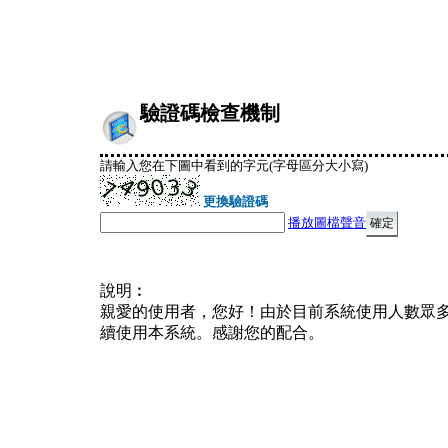
驗證碼檢查機制
請輸入您在下圖中看到的字元(字母區分大小寫)
更換驗證碼
播放圖檔聲音
說明︰
親愛的使用者，您好！由於目前系統使用人數眾
續使用本系統。感謝您的配合。