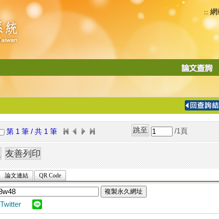
網
:::
功
能
切
換
導
覽
/1
頁
第 1 筆 / 共 1 筆
列
論文連結
QR Code
複製永久網址
Twitter