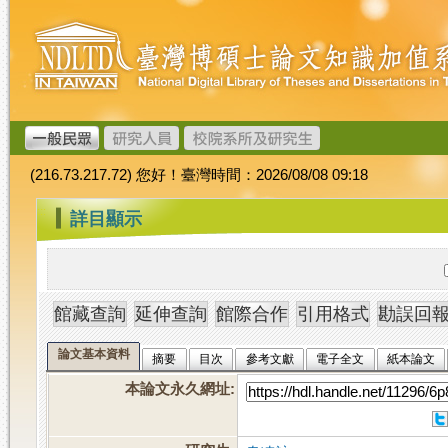
跳
臺
到
灣
主
博
要
碩
內
士
容
論
文
(216.73.217.72) 您好！臺灣時間：2026/08/08 09:18
加
值
:::
詳目顯示
系
統
論文基本資料
摘要
目次
參考文獻
電子全文
紙本論文
本論文永久網址
: