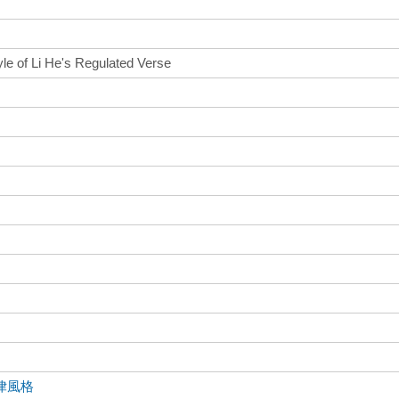
yle of Li He's Regulated Verse
律風格