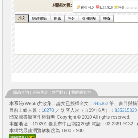
相關次數:
被引用:0
點閱:916
評分:
推文
網路書籤
推薦
評分
引用網址
轉寄
簡易查詢
|
進階查詢
|
熱門排行
|
我的研究室
本系統(Web6)共收集：論文已授權全文：
845362
筆、書目與摘
目前上線人數：
18270
／ 訪客人次（自99年6月）：
835315339
國家圖書館著作權聲明 Copyright © 2010 All rights reserved.
本館地址：100201 臺北市中山南路20號 電話：02-2361-913
本網站最佳瀏覽解析度為 1600 x 900