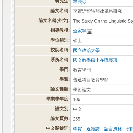
研究生:
韋凌詠
論文名稱:
李賀近體詩韻律風格研究
論文名稱(外文):
The Study On the Linguistic St
指導教授:
竺家寧
學位類別:
碩士
校院名稱:
國立政治大學
系所名稱:
國文教學碩士在職專班
學門:
教育學門
學類:
普通科目教育學類
論文種類:
學術論文
畢業學年度:
106
語文別:
中文
論文頁數:
265
中文關鍵詞:
李賀
、
近體詩
、
語言風格
、
韻