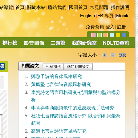
站導覽
|
首頁
|
關於本站
|
聯絡我們
|
國圖首頁
|
常見問題
|
操作說明
English
|
FB 專頁
|
Mobile
免費會員
登入
|
註冊
字體大小：
相關論文
相關期刊
熱門點閱論文
1.
鄭愁予詩的音律風格研究
2.
黃庭堅七言律詩音韻風格研究
3.
李賀詩之語言風格研究-從詞彙與句型結構分
析
4.
李賀與李商隱詩歌中的通感表現手法研究
5.
杜牧七言律詩語言風格研究-以音韻和詞彙為
範圍
6.
高適七言古詩語言風格研究