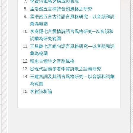
7.
李賀詩風格之構成與表現
8.
孟浩然五言律詩音韻風格之研究
9.
孟浩然五言古詩語言風格研究－以音韻和詞
彙為範圍
10.
李商隱七言愛情詩語言風格研究─以音韻和
詞彙為研究範圍
11.
王昌齡七言絕句語言風格研究—以音韻和詞
彙為範圍
12.
韓愈古體詩之音韻風格
13.
從現代語義學看李賀詩歌之語義研究
14.
王建宮詞及其語言風格研究－以音韻和詞彙
為範圍
15.
李賀詩析論