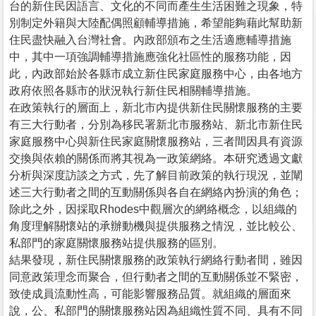
台的新住民因語言、文化的不同而產生生活困難之現象，特
別制定外籍與大陸配偶照顧輔導措施，希望能夠藉此幫助新
住民盡快融入台灣社會。內政部頒布之生活適應輔導措施
中，其中一項強調輔導措施應強化社區性的服務功能，因
此，內政部始於各縣市成立新住民家庭服務中心，由各地方
政府依照各縣市的狀況執行新住民相關輔導措施。
在政策執行的層面上，新北市內提供新住民關懷服務的主要
有三大行動者，分別為移民署新北市服務站、新北市新住民
家庭服務中心與新住民家庭關懷服務站，三者間因具有資源
交換與依賴的關係而將其視為一政策網絡。本研究透過文獻
分析與深度訪談之方式，先了解目前政策的執行現況，並闡
述三大行動者之間的互動關係與各自在網絡內扮演的角色；
除此之外，因採取Rhodes中觀層次的網絡概念，以組織的
角度理解關懷站的承辦動機與提供服務之情況，並比較公、
私部門的家庭關懷服務站提供服務的區別。
結果發現，新住民關懷服務的政策執行網絡行動者間，雖因
同意政策理念而聚合，但行動者之間的互動關係並不緊密，
致使成員流動性高，可能影響服務品質。就組織的層面來
說，公、私部門的關懷服務站因為組織性質不同、具有不同