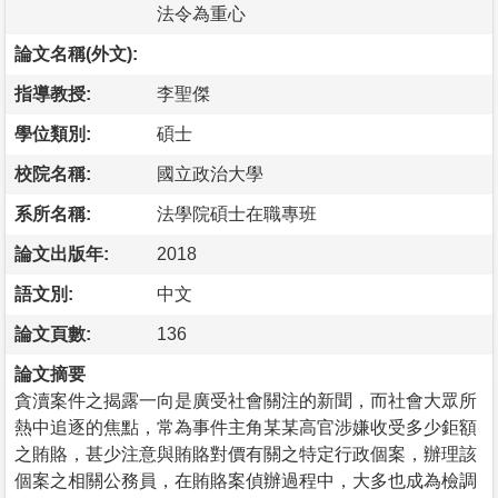
法令為重心
論文名稱(外文):
指導教授:
李聖傑
學位類別:
碩士
校院名稱:
國立政治大學
系所名稱:
法學院碩士在職專班
論文出版年:
2018
語文別:
中文
論文頁數:
136
論文摘要
貪瀆案件之揭露一向是廣受社會關注的新聞，而社會大眾所
熱中追逐的焦點，常為事件主角某某高官涉嫌收受多少鉅額
之賄賂，甚少注意與賄賂對價有關之特定行政個案，辦理該
個案之相關公務員，在賄賂案偵辦過程中，大多也成為檢調