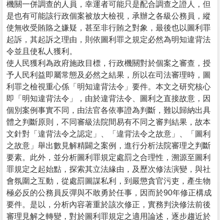
機關一併調查的人員，幸運者可能只是配合調查之證人，但
是也有可能該行政個案被放大檢視，承辦之各級公務員，縱
使無收受賄賂之嫌疑，甚至非行賄之對象，最後也以圖利罪
起訴，其起訴之理由，則依圖利罪之規定必然為明知違背法
令並且使私人獲利。
使人民獲利為政府施政目標，行政機關對於個案之審查，授
予人民利益即屬常態及必然之結果，所以在司法審理時，圖
利罪之檢視重心係「明知違背法令」要件。本文之研究核心
即「明知違背法令」，由於違背法令、圖利之直接故意，因
個別案例事實不同，由法官各依事證為判斷，難以歸納出具
體之判斷原則，不同審級法院間易有不同之審判結果，故本
文針對「違背法令之認定」、「違背法令之故意」、「圖利
之故意」舉出數見解精闢之案例，進行分析法院審理之判斷
要素。此外，並分析圖利罪規定處罰之合理性，溯源至圖利
罪規定之起始點，探索其立法緣由，及歷次修法演變，與社
會氛圍之互動，從處罰圖謀私利，到嚴懲貪官污吏，產生物
極必反的公務員反彈與不敢勇於任事，因而於90年修正構成
要件。是以，分析內容著重於該次修正，實務判決修法前後
審理見解之轉變，對於圖利罪規定之適用論述，逐步趨近於