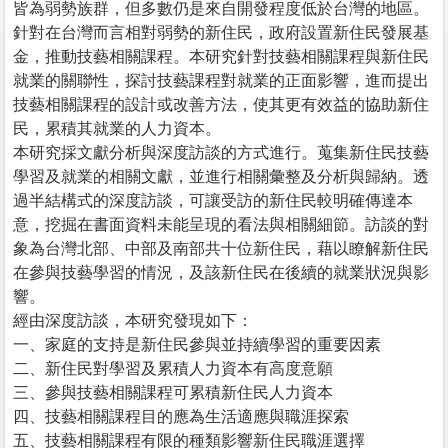
皆為弱勢族群，但多數仍是來自開發程度低於台灣的地區。
針對在台灣而言相對弱勢的新住民，政府設置新住民發展基
金，推動技藝相關課程。本研究針對技藝相關課程與新住民
就業的關聯性，探討技藝課程對就業的正面影響，進而提出
技藝相關課程的設計或改善方法，使其更有效益的協助新住
民，累積其就業的人力資本。
本研究採文獻分析與深度訪談的方式進行。蒐集新住民技藝
學習及就業的相關文獻，並進行相關彙整及分析與歸納。透
過半結構式的深度訪談，可讓受訪的新住民較明確傳達本
意，挖掘在書面資料未能呈現的看法與相關細節。訪談的對
象為台灣北部、中部及南部共十位新住民，藉以瞭解新住民
在參與技藝學習的情況，及該新住民在後續的就業狀況與影
響。
經由深度訪談，本研究發現如下：
一、家庭的支持是新住民參與並持續學習的重要因素
二、新住民對學習及累積人力資本有高度意願
三、參與技藝相關課程可累積新住民人力資本
四、技藝相關課程目的應為生活適應與職涯探索
五、技藝相關課程有限的種類影響新住民職涯選擇