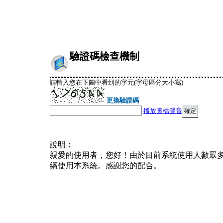
驗證碼檢查機制
請輸入您在下圖中看到的字元(字母區分大小寫)
更換驗證碼
播放圖檔聲音
說明︰
親愛的使用者，您好！由於目前系統使用人數眾
續使用本系統。感謝您的配合。