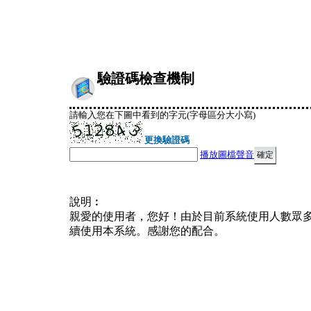
驗證碼檢查機制
請輸入您在下圖中看到的字元(字母區分大小寫)
更換驗證碼
播放圖檔聲音
說明︰
親愛的使用者，您好！由於目前系統使用人數眾
續使用本系統。感謝您的配合。