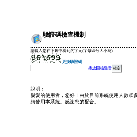
驗證碼檢查機制
請輸入您在下圖中看到的字元(字母區分大小寫)
更換驗證碼
播放圖檔聲音
說明︰
親愛的使用者，您好！由於目前系統使用人數眾
續使用本系統。感謝您的配合。