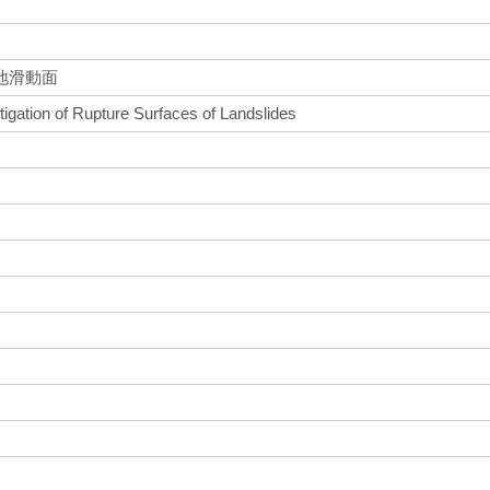
地滑動面
tigation of Rupture Surfaces of Landslides