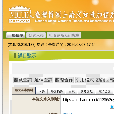
跳
臺
到
灣
主
博
要
碩
內
士
容
論
文
(216.73.216.139) 您好！臺灣時間：2026/08/07 17:14
加
值
:::
詳目顯示
系
統
論文基本資料
摘要
外文摘要
目次
參考文獻
電子全文
本論文永久網址
: