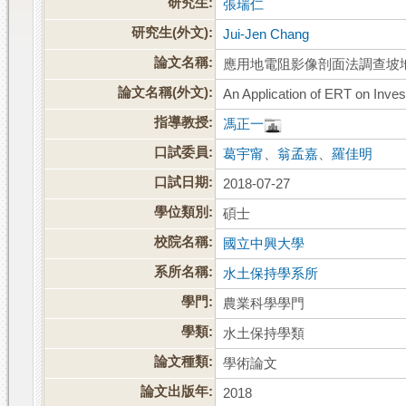
研究生:
張瑞仁
研究生(外文):
Jui-Jen Chang
論文名稱:
應用地電阻影像剖面法調查坡
論文名稱(外文):
An Application of ERT on Inves
指導教授:
馮正一
口試委員:
葛宇甯
、
翁孟嘉
、
羅佳明
口試日期:
2018-07-27
學位類別:
碩士
校院名稱:
國立中興大學
系所名稱:
水土保持學系所
學門:
農業科學學門
學類:
水土保持學類
論文種類:
學術論文
論文出版年:
2018