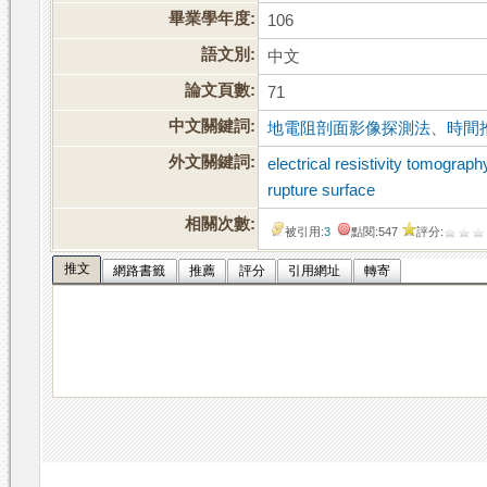
畢業學年度:
106
語文別:
中文
論文頁數:
71
中文關鍵詞:
地電阻剖面影像探測法
、
時間
外文關鍵詞:
electrical resistivity tomograp
rupture surface
相關次數:
被引用:
3
點閱:547
評分:
推文
網路書籤
推薦
評分
引用網址
轉寄