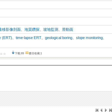
推移影像剖面
、
地質鑽探
、
坡地監測
、
滑動面
hy (ERT)
、
time-lapse ERT
、
geological boring
、
slope monitoring
、
下載:89
書目收藏:1