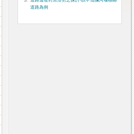
5.
道路邊坡坍滑潛勢之探討-以甲仙攔河堰聯絡
道路為例