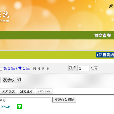
網
:::
功
能
切
換
導
覽
/1
頁
第 1 筆 / 共 1 筆
列
紙本論文
論文連結
QR Code
複製永久網址
Twitter