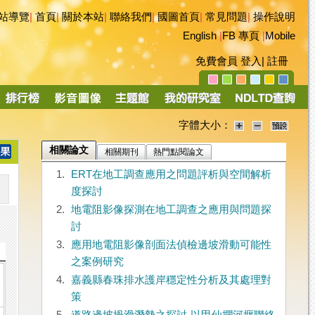
站導覽
|
首頁
|
關於本站
|
聯絡我們
|
國圖首頁
|
常見問題
|
操作說明
English
|
FB 專頁
|
Mobile
免費會員
登入
|
註冊
字體大小：
相關論文
相關期刊
熱門點閱論文
1.
ERT在地工調查應用之問題評析與空間解析
度探討
2.
地電阻影像探測在地工調查之應用與問題探
討
3.
應用地電阻影像剖面法偵檢邊坡滑動可能性
之案例研究
4.
嘉義縣春珠排水護岸穩定性分析及其處理對
策