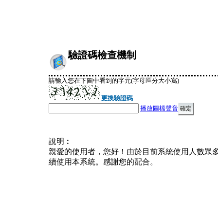
驗證碼檢查機制
請輸入您在下圖中看到的字元(字母區分大小寫)
更換驗證碼
播放圖檔聲音
說明︰
親愛的使用者，您好！由於目前系統使用人數眾
續使用本系統。感謝您的配合。