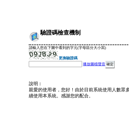
驗證碼檢查機制
請輸入您在下圖中看到的字元(字母區分大小寫)
更換驗證碼
播放圖檔聲音
說明︰
親愛的使用者，您好！由於目前系統使用人數眾
續使用本系統。感謝您的配合。