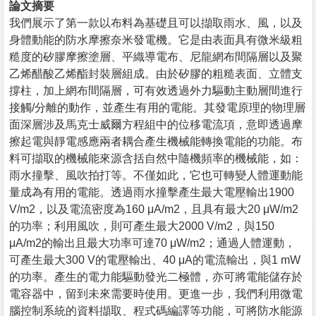
論文摘要
我們展示了第一款以布料為基礎且可以擷取雨水、風，以及
身體動能的防水摩擦奈米發電機。它是由表面具有微米級粗
糙度的矽膠摩擦塗層、平織導電布、尼龍網布間隔層以及聚
乙烯醋酸乙烯酯封裝層組成。由於矽膠的粗糙表面、立體支
撐柱，加上網布間隔層，可有效透過外力驅動主動層間進行
接觸/分離的動作，並產生有用的電能。其發電原理的物理層
面深層涉及馬克士威爾方程組中的位移電流項，意即透過摩
擦起電與靜電感應兩者耦合產生機械能轉換電能的功能。布
料可擷取的機械能來源含括自然中隨機頻率的機械能，如：
雨水撞擊、風吹拍打等。不僅如此，它也可轉變人體運動能
量成為有用的電能。透過雨水撞擊產生最大電壓輸出1900
V/m2，以及電流密度為160 μA/m2，且具有最大20 μW/m2
的功率；利用風吹，則可產生最大2000 V/m2，與150
μA/m2的輸出且最大功率可達70 μW/m2；通過人體運動，
可產生最大300 V的電壓輸出、40 μA的電流輸出，與1 mW
的功率。產生的電力能驅動發光二極體，亦可將電能儲存於
電容器中，留到未來需要時使用。更進一步，我們利用微電
腦控制系統的資料擷取、程式碼編譯等功能，可將防水能源