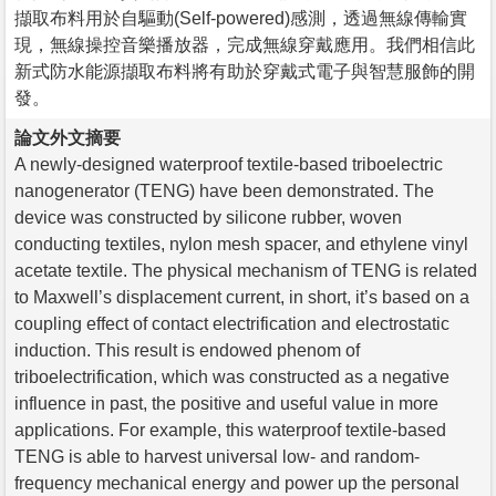
擷取布料用於自驅動(Self-powered)感測，透過無線傳輸實
現，無線操控音樂播放器，完成無線穿戴應用。我們相信此
新式防水能源擷取布料將有助於穿戴式電子與智慧服飾的開
發。
論文外文摘要
A newly-designed waterproof textile-based triboelectric
nanogenerator (TENG) have been demonstrated. The
device was constructed by silicone rubber, woven
conducting textiles, nylon mesh spacer, and ethylene vinyl
acetate textile. The physical mechanism of TENG is related
to Maxwell’s displacement current, in short, it’s based on a
coupling effect of contact electrification and electrostatic
induction. This result is endowed phenom of
triboelectrification, which was constructed as a negative
influence in past, the positive and useful value in more
applications. For example, this waterproof textile-based
TENG is able to harvest universal low- and random-
frequency mechanical energy and power up the personal