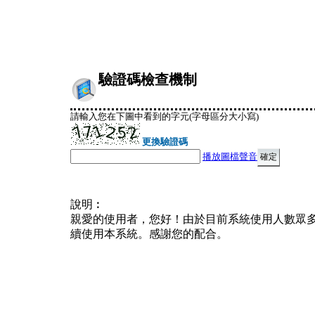
驗證碼檢查機制
請輸入您在下圖中看到的字元(字母區分大小寫)
更換驗證碼
播放圖檔聲音
說明︰
親愛的使用者，您好！由於目前系統使用人數眾
續使用本系統。感謝您的配合。