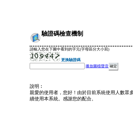
驗證碼檢查機制
請輸入您在下圖中看到的字元(字母區分大小寫)
更換驗證碼
播放圖檔聲音
說明︰
親愛的使用者，您好！由於目前系統使用人數眾
續使用本系統。感謝您的配合。