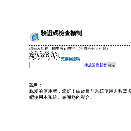
驗證碼檢查機制
請輸入您在下圖中看到的字元(字母區分大小寫)
更換驗證碼
播放圖檔聲音
說明︰
親愛的使用者，您好！由於目前系統使用人數眾
續使用本系統。感謝您的配合。