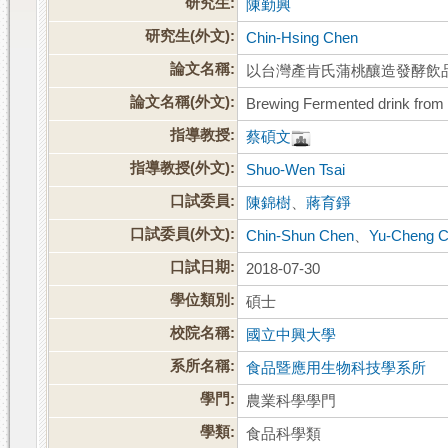
研究生:
陳勤興
研究生(外文):
Chin-Hsing Chen
論文名稱:
以台灣產肯氏蒲桃釀造發酵飲
論文名稱(外文):
Brewing Fermented drink from
指導教授:
蔡碩文
指導教授(外文):
Shuo-Wen Tsai
口試委員:
陳錦樹
、
蔣育錚
口試委員(外文):
Chin-Shun Chen
、
Yu-Cheng C
口試日期:
2018-07-30
學位類別:
碩士
校院名稱:
國立中興大學
系所名稱:
食品暨應用生物科技學系所
學門:
農業科學學門
學類:
食品科學類