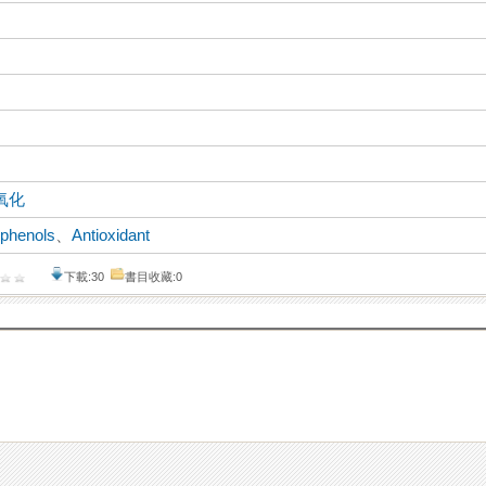
氧化
yphenols
、
Antioxidant
下載:30
書目收藏:0