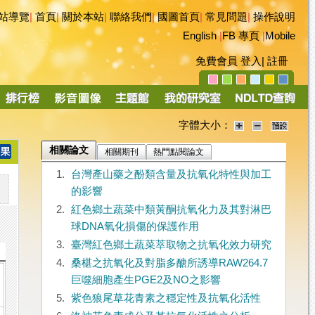
站導覽
|
首頁
|
關於本站
|
聯絡我們
|
國圖首頁
|
常見問題
|
操作說明
English
|
FB 專頁
|
Mobile
免費會員
登入
|
註冊
字體大小：
相關論文
相關期刊
熱門點閱論文
1.
台灣產山藥之酚類含量及抗氧化特性與加工
的影響
2.
紅色鄉土蔬菜中類黃酮抗氧化力及其對淋巴
球DNA氧化損傷的保護作用
3.
臺灣紅色鄉土蔬菜萃取物之抗氧化效力研究
4.
桑椹之抗氧化及對脂多醣所誘導RAW264.7
巨噬細胞產生PGE2及NO之影響
5.
紫色狼尾草花青素之穩定性及抗氧化活性