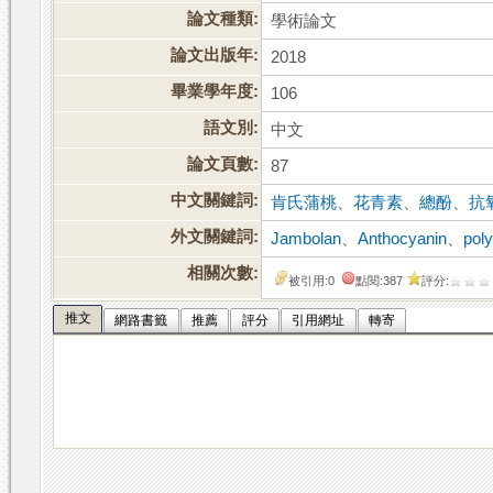
論文種類:
學術論文
論文出版年:
2018
畢業學年度:
106
語文別:
中文
論文頁數:
87
中文關鍵詞:
肯氏蒲桃
、
花青素
、
總酚
、
抗
外文關鍵詞:
Jambolan
、
Anthocyanin
、
pol
相關次數:
被引用:0
點閱:387
評分:
推文
網路書籤
推薦
評分
引用網址
轉寄