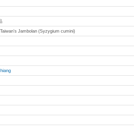
品
 Taiwan's Jambolan (Syzygium cumini)
hiang