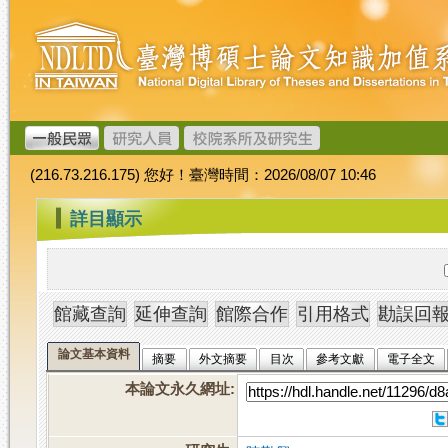
跳
臺
到
灣
主
博
要
碩
內
士
容
論
文
(216.73.216.175) 您好！臺灣時間：2026/08/07 10:46
加
值
:::
詳目顯示
系
統
論文基本資料
摘要
外文摘要
目次
參考文獻
電子全文
本論文永久網址
: