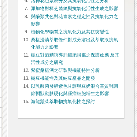
6.
洛神花色素成分及其抗氧化活性之分析
7.
添加物對樟芝菌絲與抗氧化活性生成之影響
8.
與酚類共色對花青素之穩定性及抗氧化力之
影響
9.
植物化學物質之抗氧化力及其抗突變性
10.
桑椹浸漬萃取條件對成分溶出及萃取液抗氧
化能力之影響
11.
樹豆對酒精誘導肝細胞損傷之保護效應 及其
活性成分之研究
12.
紫蜜桑椹酒之研製與機能特性分析
13.
樹豆機能性及其納豆產品之開發
14.
以乳酸菌發酵紫色甘藷與豆奶混合基質對調
節粥狀動脈硬化與腫瘤細胞增生之影響
15.
海龍鬚菜萃取物抗氧化性之探討