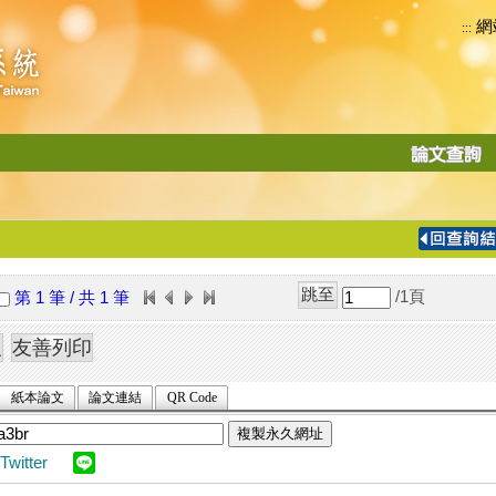
網
:::
功
能
切
換
導
覽
/1
頁
第 1 筆 / 共 1 筆
列
紙本論文
論文連結
QR Code
複製永久網址
Twitter