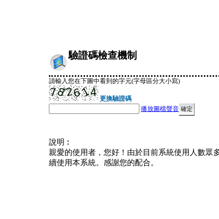
驗證碼檢查機制
請輸入您在下圖中看到的字元(字母區分大小寫)
更換驗證碼
播放圖檔聲音
說明︰
親愛的使用者，您好！由於目前系統使用人數眾
續使用本系統。感謝您的配合。