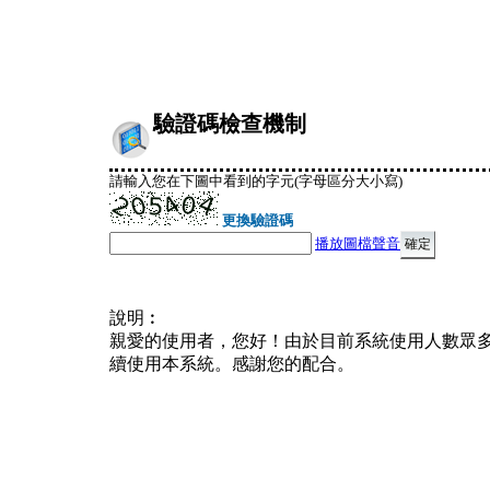
驗證碼檢查機制
請輸入您在下圖中看到的字元(字母區分大小寫)
更換驗證碼
播放圖檔聲音
說明︰
親愛的使用者，您好！由於目前系統使用人數眾
續使用本系統。感謝您的配合。