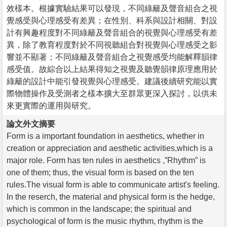
效樣本。根據實驗結果可以發現，不同綠籬及聲音組合之視
覺感受與心理感受有差異；在性別、科系與設計相關、對設
計有興趣程度對不同綠籬及聲音組合的視覺與心理感受有差
異，除了教育程度對於不同視聽組合對視覺與心理感受之影
響並不顯著；不同綠籬及聲音組合之視覺感受均能解釋韻律
感受值。故綜合以上結果得知之視覺及聽覺韻律原理應用於
綠籬的設計中能引發視覺與心理感受。建議後續研究能以實
際物體操作及受測者之樣本擴大至群眾更深入探討，以供未
來更實際的運用與研究。
論文外文摘要
Form is a important foundation in aesthetics, whether in
creation or appreciation and aesthetic activities,which is a
major role. Form has ten rules in aesthetics ,”Rhythm” is
one of them; thus, the visual form is based on the ten
rules.The visual form is able to communicate artist's feeling.
In the reserch, the material and physical form is the hedge,
which is common in the landscape; the spiritual and
psychological of form is the music rhythm, rhythm is the