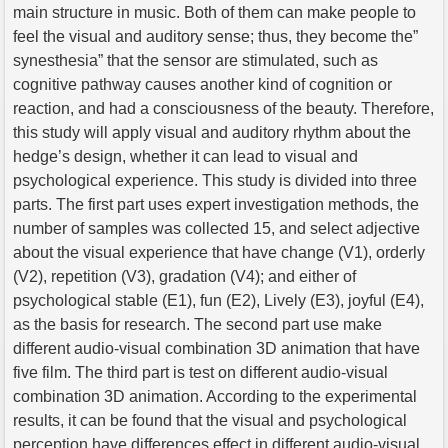
main structure in music. Both of them can make people to
feel the visual and auditory sense; thus, they become the”
synesthesia” that the sensor are stimulated, such as
cognitive pathway causes another kind of cognition or
reaction, and had a consciousness of the beauty. Therefore,
this study will apply visual and auditory rhythm about the
hedge’s design, whether it can lead to visual and
psychological experience. This study is divided into three
parts. The first part uses expert investigation methods, the
number of samples was collected 15, and select adjective
about the visual experience that have change (V1), orderly
(V2), repetition (V3), gradation (V4); and either of
psychological stable (E1), fun (E2), Lively (E3), joyful (E4),
as the basis for research. The second part use make
different audio-visual combination 3D animation that have
five film. The third part is test on different audio-visual
combination 3D animation. According to the experimental
results, it can be found that the visual and psychological
perception have differences effect in different audio-visual