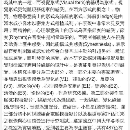
為其中的一種，而視覺形式(Visual form)的基礎為形式，視
覺形式更能體現藝術家的感受。在西方形式的概念上，物
質、物理學意義上的形式為綠籬的形式，綠籬(Hedge)是由
灌木或小喬木以密集方式種植成列，在景觀中非常常見及實
用；而精神的、心理學意義上的形式為音樂節奏的感受，節
奏(Rhythm)在音樂中是相當重要的。而兩者都能使人在視覺
及聽覺上產生感受，因此能構成共感覺(Synesthesia)，表示
感官受到刺激或認知途徑會自發且非主動的引起另外一種認
知或感受，而引發美的感受。故本研究欲探討藉由視覺及聽
覺韻律原理應用於綠籬的設計中，是否能引發視覺與心理感
受。本研究主要分為三大部分，第一部分主要向專家調查，
並篩選出視覺感受為變化的(V1)、律動的(V2)、反覆的
(V3)、層次的(V4)，心理感受為安定的(E1)、樂趣的(E2)、
活潑的(E3)、愉悅的(E4)，作為研究依據。第二部分製作電
腦3D模擬影片，綠籬形式為無綠籬、一般綠籬、變化綠籬
(視覺韻律)，音樂為無聲音、連續音、小星星(聽覺韻律)。第
三部分將不同視聽組合電腦模擬影片以及根據專家評估而來
之視覺與心理感受進行研究測試。選定國立中興大學各學院
之教室為實驗地點，受測者主要為學生族群，共有487位有