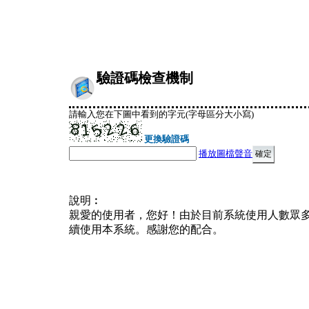
驗證碼檢查機制
請輸入您在下圖中看到的字元(字母區分大小寫)
更換驗證碼
播放圖檔聲音
說明︰
親愛的使用者，您好！由於目前系統使用人數眾
續使用本系統。感謝您的配合。