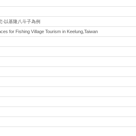
究-以基隆八斗子為例
ces for Fishing Village Tourism in Keelung,Taiwan