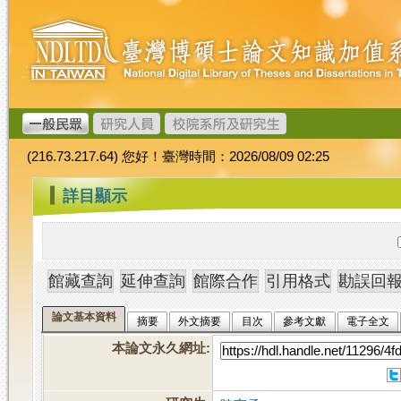
跳
臺
到
灣
主
博
要
碩
內
士
容
論
文
(216.73.217.64) 您好！臺灣時間：2026/08/09 02:25
加
值
:::
詳目顯示
系
統
論文基本資料
摘要
外文摘要
目次
參考文獻
電子全文
本論文永久網址
: