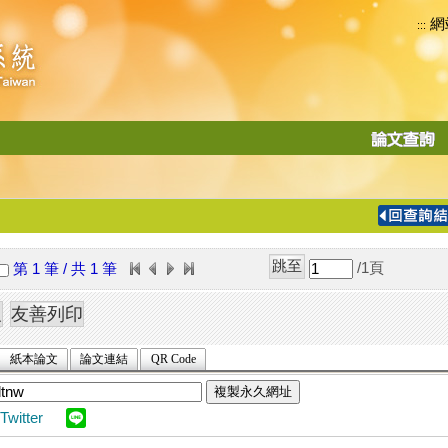
網
:::
功
能
切
換
導
覽
/1
頁
第 1 筆 / 共 1 筆
列
紙本論文
論文連結
QR Code
複製永久網址
Twitter