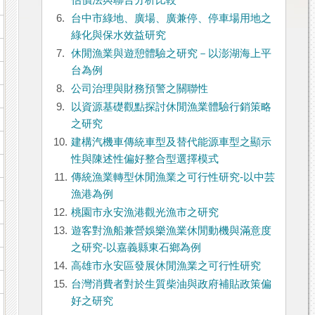
估價法與聯合分析比較
6.
台中市綠地、廣場、廣兼停、停車場用地之
綠化與保水效益研究
7.
休閒漁業與遊憩體驗之研究－以澎湖海上平
台為例
8.
公司治理與財務預警之關聯性
9.
以資源基礎觀點探討休閒漁業體驗行銷策略
之研究
10.
建構汽機車傳統車型及替代能源車型之顯示
性與陳述性偏好整合型選擇模式
11.
傳統漁業轉型休閒漁業之可行性研究-以中芸
漁港為例
12.
桃園市永安漁港觀光漁市之研究
13.
遊客對漁船兼營娛樂漁業休閒動機與滿意度
之研究-以嘉義縣東石鄉為例
14.
高雄市永安區發展休閒漁業之可行性研究
15.
台灣消費者對於生質柴油與政府補貼政策偏
好之研究