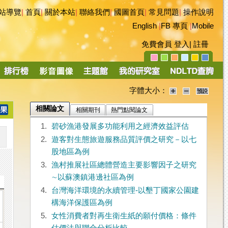
站導覽
|
首頁
|
關於本站
|
聯絡我們
|
國圖首頁
|
常見問題
|
操作說明
English
|
FB 專頁
|
Mobile
免費會員
登入
|
註冊
字體大小：
相關論文
相關期刊
熱門點閱論文
1.
碧砂漁港發展多功能利用之經濟效益評估
2.
遊客對生態旅遊服務品質評價之研究－以七
股地區為例
3.
漁村推展社區總體營造主要影響因子之研究
∼以蘇澳鎮港邊社區為例
4.
台灣海洋環境的永續管理-以墾丁國家公園建
構海洋保護區為例
5.
女性消費者對再生衛生紙的願付價格：條件