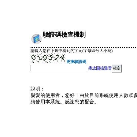
驗證碼檢查機制
請輸入您在下圖中看到的字元(字母區分大小寫)
更換驗證碼
播放圖檔聲音
說明︰
親愛的使用者，您好！由於目前系統使用人數眾
續使用本系統。感謝您的配合。