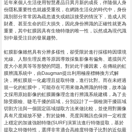
近年來個人生活使用智慧產品日異月新的成長，伴隨個人身
份隱私重要性也就越受重視，在網路生活化的時代中，身份
識別部分常常因為疏忽遺失或錯誤接受的情況下，造成人民
財產、甚至生命的巨大損失，因此身份辨識的正確性就更為
重要，其中虹膜因具有生物特徵的唯一性，以然成為現代識
別中最受注目的發展趨勢。
虹膜影像雖然具有分辨多樣性，卻受限於進行採樣時因環境
光線、人類生理反應等原因導致採集影像有偏角、遮擋與尺
度大小差異等等形變的問題。對於此干擾因素，在傳統的虹
膜辨識系統中，由Daugman提出利用極座標轉換方式解
決，將虹膜規一化處理且提取特徵，進行比對。而在未經過
規一化的虹膜中，可能存在可用來做為辨識的特徵，故本論
文採用原始影像的虹膜圖像理念進行辨識系統建構，為了去
除受眼瞼、睫毛干擾的區域，分別設計了一個檢測干擾區域
切割方法與一個固定區域擷取方法來做比較，並使用對圖像
具有尺度縮放不變，對於旋轉、亮度與雜訊也保持一定程度
上穩定的加速強韌特徵(SURF)演算法進行特徵提取，基於
提取之特徵特性，選擇非常適合高維度特徵子比對的近似最