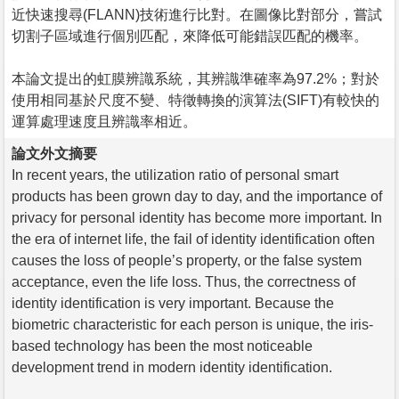
近快速搜尋(FLANN)技術進行比對。在圖像比對部分，嘗試
切割子區域進行個別匹配，來降低可能錯誤匹配的機率。
本論文提出的虹膜辨識系統，其辨識準確率為97.2%；對於
使用相同基於尺度不變、特徵轉換的演算法(SIFT)有較快的
運算處理速度且辨識率相近。
論文外文摘要
In recent years, the utilization ratio of personal smart
products has been grown day to day, and the importance of
privacy for personal identity has become more important. In
the era of internet life, the fail of identity identification often
causes the loss of people’s property, or the false system
acceptance, even the life loss. Thus, the correctness of
identity identification is very important. Because the
biometric characteristic for each person is unique, the iris-
based technology has been the most noticeable
development trend in modern identity identification.