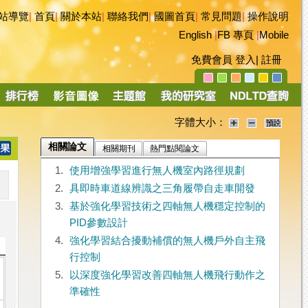
站導覽
|
首頁
|
關於本站
|
聯絡我們
|
國圖首頁
|
常見問題
|
操作說明
English
|
FB 專頁
|
Mobile
免費會員
登入
|
註冊
字體大小：
相關論文
相關期刊
熱門點閱論文
1.
使用增強學習進行無人機室內路徑規劃
2.
具即時車道線辨識之三角履帶自走車開發
3.
基於強化學習技術之四軸無人機穩定控制的
PID參數設計
4.
強化學習結合擾動補償的無人機戶外自主飛
行控制
5.
以深度強化學習改善四軸無人機飛行動作之
準確性