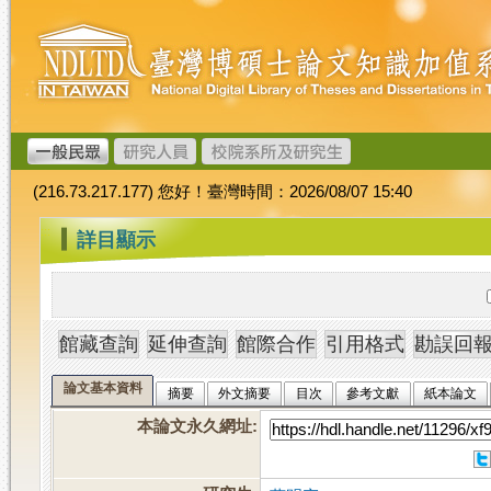
跳
臺
到
灣
主
博
要
碩
內
士
容
論
文
(216.73.217.177) 您好！臺灣時間：2026/08/07 15:40
加
值
:::
詳目顯示
系
統
論文基本資料
摘要
外文摘要
目次
參考文獻
紙本論文
本論文永久網址
: