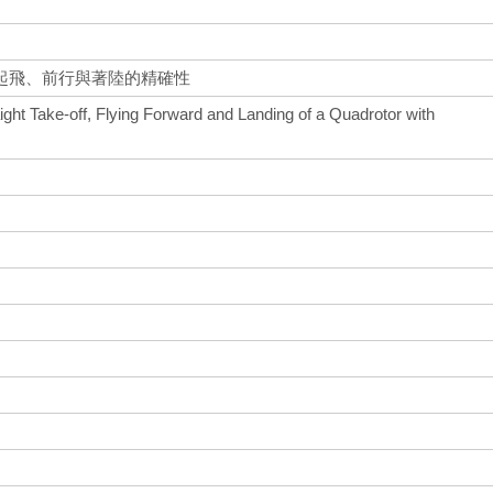
起飛、前行與著陸的精確性
ight Take-off, Flying Forward and Landing of a Quadrotor with