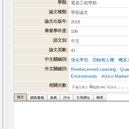
學類:
電資工程學類
論文種類:
學術論文
論文出版年:
2018
畢業學年度:
106
語文別:
中文
論文頁數:
41
中文關鍵詞:
強化學習
、
四軸無人機
、
機器
外文關鍵詞:
Reinforcement Learning
、
Quad
Environments
、
ArUco Marker
相關次數:
被引用:
2
點閱:480
評分:
推文
網路書籤
推薦
評分
引用網址
轉寄