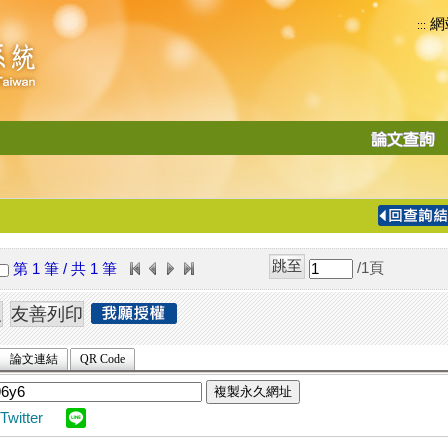
網
:::
功
能
切
換
導
覽
/1
頁
第 1 筆 / 共 1 筆
列
論文連結
QR Code
複製永久網址
Twitter