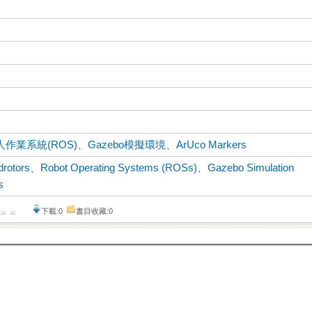
人作業系統(ROS)
、
Gazebo模擬環境
、
ArUco Markers
rotors
、
Robot Operating Systems (ROSs)
、
Gazebo Simulation
s
下載:0
書目收藏:0