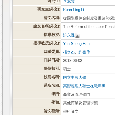
研究生:
李冠陵
研究生(外文):
Kuan-Ling Li
論文名稱:
從國際退休金制度發展趨勢探
論文名稱(外文):
The Reform of the Labor Pensi
指導教授:
許永聲
指導教授(外文):
Yun-Sheng Hsu
口試委員:
楊炎杰
、
許書偉
口試日期:
2018-06-02
學位類別:
碩士
校院名稱:
國立中興大學
系所名稱:
高階經理人碩士在職專班
學門:
商業及管理學門
學類:
其他商業及管理學類
論文種類:
學術論文