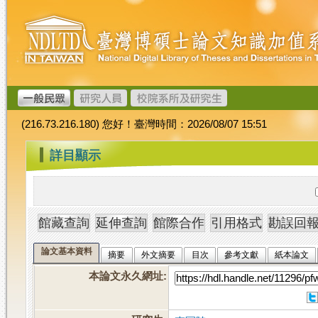
跳
臺
到
灣
主
博
要
碩
內
士
容
論
文
(216.73.216.180) 您好！臺灣時間：2026/08/07 15:51
加
值
:::
詳目顯示
系
統
論文基本資料
摘要
外文摘要
目次
參考文獻
紙本論文
本論文永久網址
: