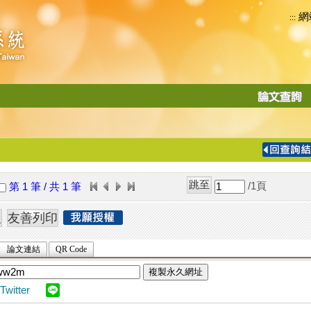
網
:::
功
能
切
換
導
覽
/1
頁
第 1 筆 / 共 1 筆
列
論文連結
QR Code
複製永久網址
Twitter