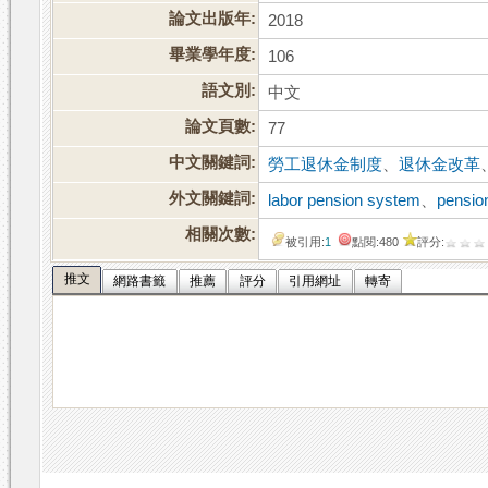
論文出版年:
2018
畢業學年度:
106
語文別:
中文
論文頁數:
77
中文關鍵詞:
勞工退休金制度
、
退休金改革
外文關鍵詞:
labor pension system
、
pensio
相關次數:
被引用:
1
點閱:480
評分:
推文
網路書籤
推薦
評分
引用網址
轉寄