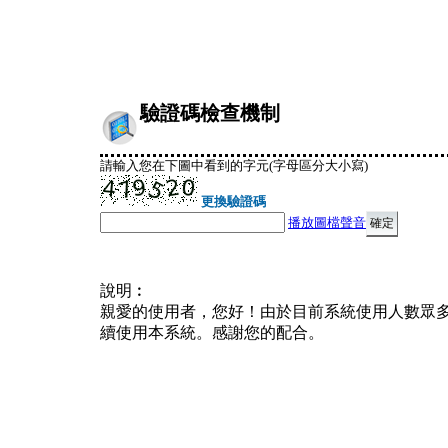
驗證碼檢查機制
請輸入您在下圖中看到的字元(字母區分大小寫)
更換驗證碼
播放圖檔聲音
說明︰
親愛的使用者，您好！由於目前系統使用人數眾
續使用本系統。感謝您的配合。