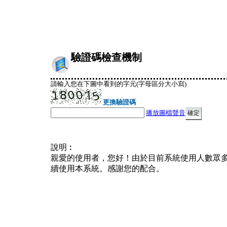
驗證碼檢查機制
請輸入您在下圖中看到的字元(字母區分大小寫)
更換驗證碼
播放圖檔聲音
說明︰
親愛的使用者，您好！由於目前系統使用人數眾
續使用本系統。感謝您的配合。