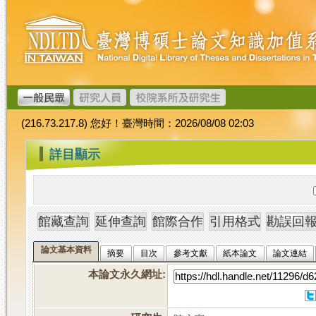
跳
臺
到
灣
主
博
要
碩
內
士
容
論
文
(216.73.217.8) 您好！臺灣時間：2026/08/08 02:03
加
值
:::
詳目顯示
系
統
論文基本資料
摘要
目次
參考文獻
紙本論文
論文連結
本論文永久網址
: