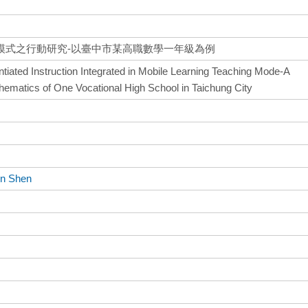
模式之行動研究-以臺中市某高職數學一年級為例
ntiated Instruction Integrated in Mobile Learning Teaching Mode-A
hematics of One Vocational High School in Taichung City
en Shen