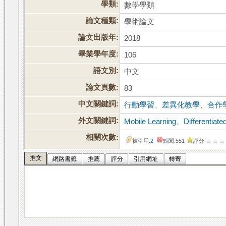
學類:
數學學類
論文種類:
學術論文
論文出版年:
2018
畢業學年度:
106
語文別:
中文
論文頁數:
83
中文關鍵詞:
行動學習
、
差異化教學
、
合作
外文關鍵詞:
Mobile Learning
、
Differentiate
相關次數:
被引用:
2
點閱:551
評分:
推文
網路書籤
推薦
評分
引用網址
轉寄