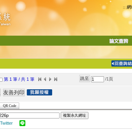
網
:::
功
能
切
換
導
覽
/1
頁
第 1 筆 / 共 1 筆
列
QR Code
複製永久網址
Twitter