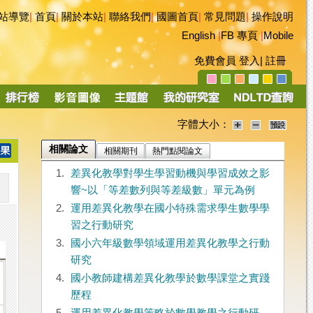
站導覽
|
首頁
|
關於本站
|
聯絡我們
|
國圖首頁
|
常見問題
|
操作說明
English
|
FB 專頁
|
Mobile
免費會員
登入
|
註冊
字體大小：
相關論文
相關期刊
熱門點閱論文
1.
差異化教學對學生學習動機與學習成效之影
響~以「等差數列與等差級數」單元為例
2.
運用差異化教學在國小特殊需求學生數學學
習之行動研究
3.
國小六年級數學領域運用差異化教學之行動
研究
4.
國小教師建構差異化教學於數學課堂之實踐
歷程