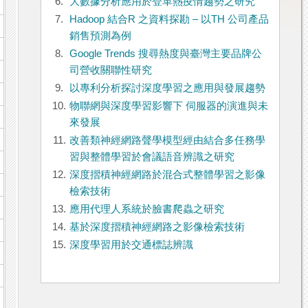
6.
大數據分析應用於登革熱疫情趨勢之研究
7.
Hadoop 結合R 之資料探勘 – 以TH 公司產品
銷售預測為例
8.
Google Trends 搜尋熱度與臺灣主要品牌公
司營收關聯性研究
9.
以專利分析探討深度學習之應用與發展趨勢
10.
物聯網與深度學習影響下 伺服器的演進與未
來發展
11.
改善類神經網路聲學模型經由結合多任務學
習與整體學習於會議語音辨識之研究
12.
深度摺積神經網路於混合式整體學習之影像
檢索技術
13.
應用代理人系統於臉書爬蟲之研究
14.
基於深度摺積神經網路之影像檢索技術
15.
深度學習用於交通標誌辨識