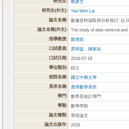
研究生:
賴彥文
研究生(外文):
Yan-Wen Lai
論文名稱:
數據資料擷取與分析探討: 以 Goog
論文名稱(外文):
The study of data retrieval an
指導教授:
顏增昌
口試委員:
賈明益
、
陳家祐
口試日期:
2018-07-18
學位類別:
碩士
校院名稱:
國立中興大學
系所名稱:
應用數學系所
學門:
數學及統計學門
學類:
數學學類
論文種類:
學術論文
論文出版年:
2018