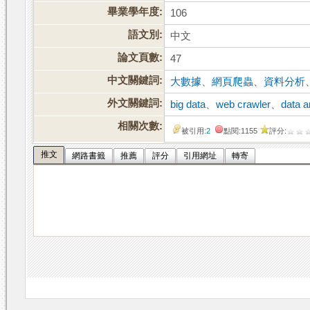
畢業學年度:
106
語文別:
中文
論文頁數:
47
中文關鍵詞:
大數據
、
網頁爬蟲
、
資料分析
外文關鍵詞:
big data
、
web crawler
、
data a
相關次數:
被引用:
2
點閱:1155
評分:
推文
網路書籤
推薦
評分
引用網址
轉寄