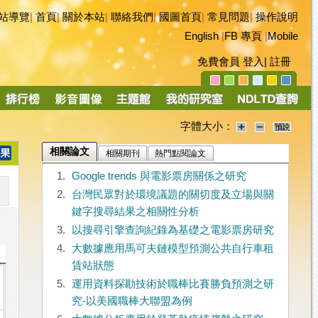
站導覽
|
首頁
|
關於本站
|
聯絡我們
|
國圖首頁
|
常見問題
|
操作說明
English
|
FB 專頁
|
Mobile
免費會員
登入
|
註冊
字體大小：
相關論文
相關期刊
熱門點閱論文
1.
Google trends 與電影票房關係之研究
2.
台灣民眾對於環境議題的關切度及立場與關
鍵字搜尋結果之相關性分析
3.
以搜尋引擎查詢紀錄為基礎之電影票房研究
4.
大數據應用馬可夫鏈模型預測公共自行車租
賃站狀態
5.
運用資料探勘技術於職棒比賽勝負預測之研
究-以美國職棒大聯盟為例