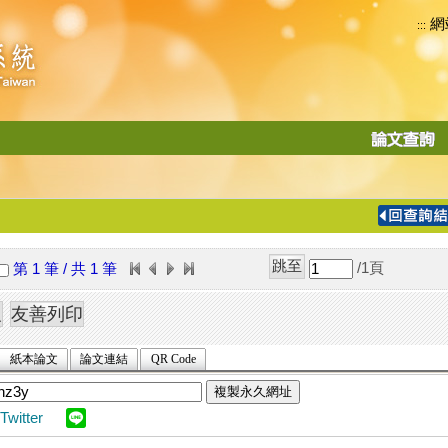
網
:::
功
能
切
換
導
覽
/1
頁
第 1 筆 / 共 1 筆
列
紙本論文
論文連結
QR Code
複製永久網址
Twitter