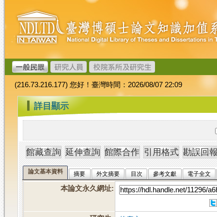
跳
臺
到
灣
主
博
要
碩
內
士
容
論
文
(216.73.216.177) 您好！臺灣時間：2026/08/07 22:09
加
值
:::
詳目顯示
系
統
論文基本資料
摘要
外文摘要
目次
參考文獻
電子全文
本論文永久網址
: