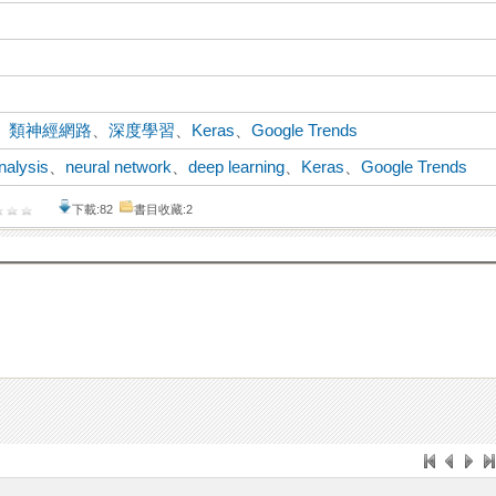
、
類神經網路
、
深度學習
、
Keras
、
Google Trends
nalysis
、
neural network
、
deep learning
、
Keras
、
Google Trends
下載:82
書目收藏:2