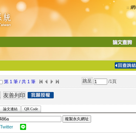
網
:::
功
能
切
換
導
覽
/1
頁
第 1 筆 / 共 1 筆
列
論文連結
QR Code
複製永久網址
Twitter