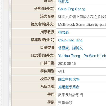
研究生:
張郡庭
研究生(外文):
Chun-Ting Chang
論文名稱:
球面六面體上傳輸方程之多域
論文名稱(外文):
Multi-block Summation-by-part
指導教授:
鄧君豪
指導教授(外文):
Chun-Hao Teng
口試委員:
曾昱豪
、
謝博文
口試委員(外文):
Yu-Hau Tseng
、
Po-Wen Hsie
口試日期:
2018-06-15
學位類別:
碩士
校院名稱:
國立中興大學
系所名稱:
應用數學系所
學門:
數學及統計學門
學類:
數學學類