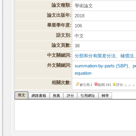
論文種類:
學術論文
論文出版年:
2018
畢業學年度:
106
語文別:
中文
論文頁數:
38
中文關鍵詞:
分部和分有限差分法
、
補償法
外文關鍵詞:
summation-by-parts (SBP)
、
p
equation
相關次數:
被引用:
1
點閱:191
評分:
推文
網路書籤
推薦
評分
引用網址
轉寄