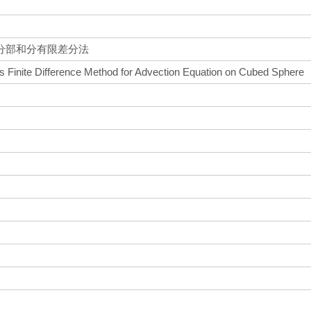
分部和分有限差分法
s Finite Difference Method for Advection Equation on Cubed Sphere
h