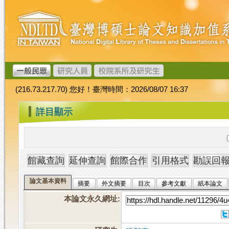
跳
臺
到
灣
主
博
要
碩
內
士
容
論
文
(216.73.217.70) 您好！臺灣時間：2026/08/07 16:37
加
值
:::
詳目顯示
系
統
論文基本資料
摘要
外文摘要
目次
參考文獻
紙本論文
本論文永久網址
: