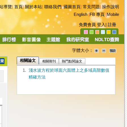
站導覽
|
首頁
|
關於本站
|
聯絡我們
|
國圖首頁
|
常見問題
|
操作說明
English
|
FB 專頁
|
Mobile
免費會員
登入
|
註冊
字體大小：
相關論文
相關期刊
熱門點閱論文
1.
淺水波方程於球面六面體上之多域高階數值
精確方法