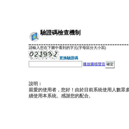
驗證碼檢查機制
請輸入您在下圖中看到的字元(字母區分大小寫)
更換驗證碼
播放圖檔聲音
說明︰
親愛的使用者，您好！由於目前系統使用人數眾
續使用本系統。感謝您的配合。