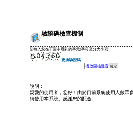
驗證碼檢查機制
請輸入您在下圖中看到的字元(字母區分大小寫)
更換驗證碼
播放圖檔聲音
說明︰
親愛的使用者，您好！由於目前系統使用人數眾
續使用本系統。感謝您的配合。