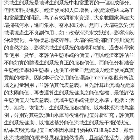
流域生態系統是地球生態系統中相當重要的一個組成部分。
但隨著科技進步、經濟發展和人口增長，水資源短缺成為了
相當嚴重的問題。為了有效調蓄水資源，大多數國家興建大
壩攔截河水，進而集水、蓄水和取水。然而，大壩建設對流
域環境產生不良副作用，如：改變河流水文狀態、影響河段
沖淤變化、生物棲息地破碎等。大壩的建造攔阻了河川溪流
的自然流路，影響流域生態系統的結構和功能。過去科學家
常使用「貨幣」來評估生態系統的價值，但以經濟來評估並
不能如實的體現生態系統真正的服務價值。而能值分析結合
生態經濟學和生態學，提供了衡量自然資源與經濟發展真實
貢獻的標準。因此本研究使用能值理論(emergy)客觀分析流
域之能量利用，並評估其代表意義。首先計算出流域內資源
的太陽能值，再去運算生態系統健康之能值指標，最後評估
生態價值與代表意義。流域生態系統健康之水準，包括：活
力、組織、恢復力、生態系統服務功能。以梅林溪流域為案
例，分別對其建設湖山水庫前後進行能值分析研究，評價其
生態系統健康，以描述基於能值流域生態系統干擾的狀況。
結果表明流域能值自給率因水庫開發由0.71降為0.53，顯示
出流域總體的經濟發展程度雖然提高，且建設後活力、結構