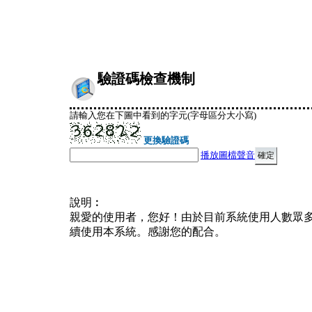
驗證碼檢查機制
請輸入您在下圖中看到的字元(字母區分大小寫)
更換驗證碼
播放圖檔聲音
說明︰
親愛的使用者，您好！由於目前系統使用人數眾
續使用本系統。感謝您的配合。