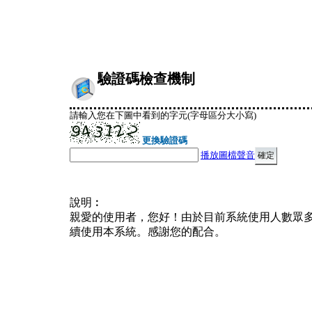
驗證碼檢查機制
請輸入您在下圖中看到的字元(字母區分大小寫)
更換驗證碼
播放圖檔聲音
說明︰
親愛的使用者，您好！由於目前系統使用人數眾
續使用本系統。感謝您的配合。