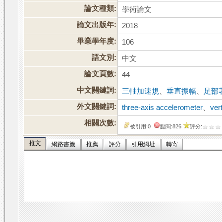
論文種類:
學術論文
論文出版年:
2018
畢業學年度:
106
語文別:
中文
論文頁數:
44
中文關鍵詞:
三軸加速規
、
垂直振幅
、
足部
外文關鍵詞:
three-axis accelerometer
、
vert
相關次數:
被引用:0
點閱:826
評分:
推文
網路書籤
推薦
評分
引用網址
轉寄