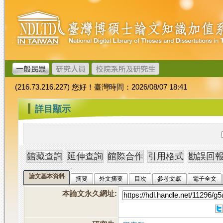
跳
臺
到
灣
主
博
要
碩
內
士
容
論
文
(216.73.216.227) 您好！臺灣時間：2026/08/07 18:41
加
值
:::
詳目顯示
系
統
論文基本資料
摘要
外文摘要
目次
參考文獻
電子全文
本論文永久網址
: