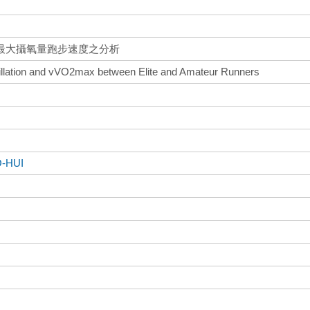
最大攝氧量跑步速度之分析
cillation and vVO2max between Elite and Amateur Runners
-HUI