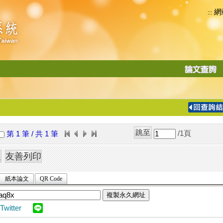
網
:::
功
能
切
換
導
覽
/1
頁
第 1 筆 / 共 1 筆
列
紙本論文
QR Code
複製永久網址
Twitter