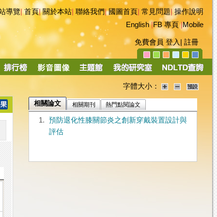
站導覽
|
首頁
|
關於本站
|
聯絡我們
|
國圖首頁
|
常見問題
|
操作說明
English
|
FB 專頁
|
Mobile
免費會員
登入
|
註冊
字體大小：
相關論文
相關期刊
熱門點閱論文
1.
預防退化性膝關節炎之創新穿戴裝置設計與
評估