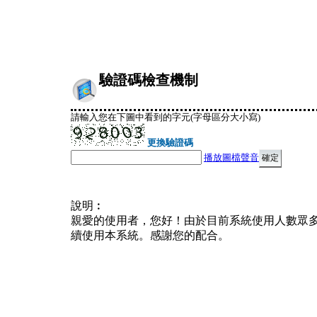
驗證碼檢查機制
請輸入您在下圖中看到的字元(字母區分大小寫)
更換驗證碼
播放圖檔聲音
說明︰
親愛的使用者，您好！由於目前系統使用人數眾
續使用本系統。感謝您的配合。