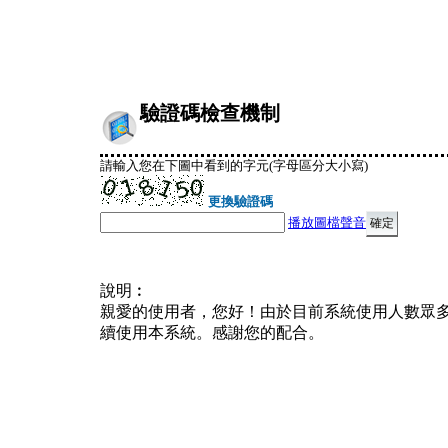
驗證碼檢查機制
請輸入您在下圖中看到的字元(字母區分大小寫)
更換驗證碼
播放圖檔聲音
說明︰
親愛的使用者，您好！由於目前系統使用人數眾
續使用本系統。感謝您的配合。