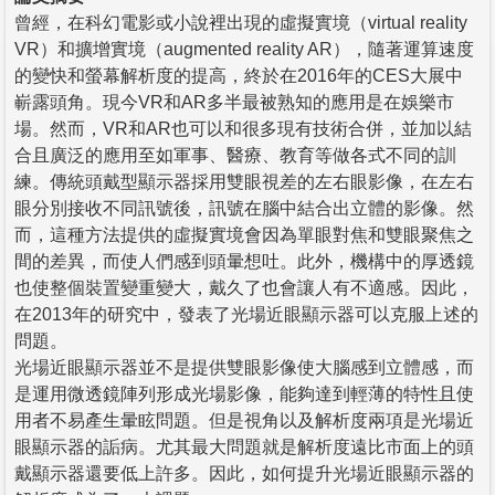
曾經，在科幻電影或小說裡出現的虛擬實境（virtual reality
VR）和擴增實境（augmented reality AR），隨著運算速度
的變快和螢幕解析度的提高，終於在2016年的CES大展中
嶄露頭角。現今VR和AR多半最被熟知的應用是在娛樂市
場。然而，VR和AR也可以和很多現有技術合併，並加以結
合且廣泛的應用至如軍事、醫療、教育等做各式不同的訓
練。傳統頭戴型顯示器採用雙眼視差的左右眼影像，在左右
眼分別接收不同訊號後，訊號在腦中結合出立體的影像。然
而，這種方法提供的虛擬實境會因為單眼對焦和雙眼聚焦之
間的差異，而使人們感到頭暈想吐。此外，機構中的厚透鏡
也使整個裝置變重變大，戴久了也會讓人有不適感。因此，
在2013年的研究中，發表了光場近眼顯示器可以克服上述的
問題。
光場近眼顯示器並不是提供雙眼影像使大腦感到立體感，而
是運用微透鏡陣列形成光場影像，能夠達到輕薄的特性且使
用者不易產生暈眩問題。但是視角以及解析度兩項是光場近
眼顯示器的詬病。尤其最大問題就是解析度遠比市面上的頭
戴顯示器還要低上許多。因此，如何提升光場近眼顯示器的