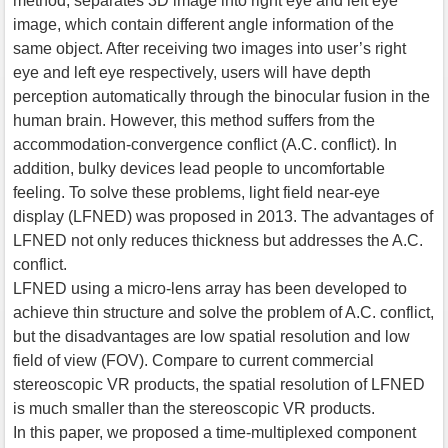
method, separates 3D image into right eye and left eye
image, which contain different angle information of the
same object. After receiving two images into user’s right
eye and left eye respectively, users will have depth
perception automatically through the binocular fusion in the
human brain. However, this method suffers from the
accommodation-convergence conflict (A.C. conflict). In
addition, bulky devices lead people to uncomfortable
feeling. To solve these problems, light field near-eye
display (LFNED) was proposed in 2013. The advantages of
LFNED not only reduces thickness but addresses the A.C.
conflict.
LFNED using a micro-lens array has been developed to
achieve thin structure and solve the problem of A.C. conflict,
but the disadvantages are low spatial resolution and low
field of view (FOV). Compare to current commercial
stereoscopic VR products, the spatial resolution of LFNED
is much smaller than the stereoscopic VR products.
In this paper, we proposed a time-multiplexed component