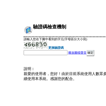
驗證碼檢查機制
請輸入您在下圖中看到的字元(字母區分大小寫)
更換驗證碼
播放圖檔聲音
說明︰
親愛的使用者，您好！由於目前系統使用人數眾
續使用本系統。感謝您的配合。