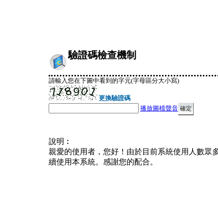
驗證碼檢查機制
請輸入您在下圖中看到的字元(字母區分大小寫)
更換驗證碼
播放圖檔聲音
說明︰
親愛的使用者，您好！由於目前系統使用人數眾
續使用本系統。感謝您的配合。