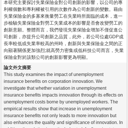
本研究主要探討失業保險金對公司創新的影響，以公司的專
利權個數和專利權被引用的次數作為公司創新的變數。藉由
失業保險金的多寡來衡量勞工在失業時所面臨的成本，進一
步檢驗失業保險金對勞工失業成本的影響是否會改變勞工的
創新意願。整體而言，我們發現失業保險金增加不僅促進公
司創新，亦提升公司創新之品質，此外，若公司位處GDP成
長率較低或失業率較高的州時，創新與失業保險金之間的正
向顯著關係更加強烈;就高勞力密集或低科技公司而言，失業
保險金對於該類公司的創新影響更為明顯。
論文外文摘要
This study examines the impact of unemployment
insurance benefits on corporation innovation. We
investigate that whether variation in unemployment
insurance benefits impacts innovation through its effects on
unemployment costs borne by unemployed workers. The
empirical results show that increase in unemployment
insurance benefits not only leads to more innovation but
also enhances the quality and significance of innovation. In