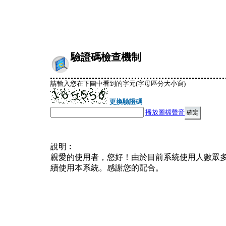
驗證碼檢查機制
請輸入您在下圖中看到的字元(字母區分大小寫)
更換驗證碼
播放圖檔聲音
說明︰
親愛的使用者，您好！由於目前系統使用人數眾
續使用本系統。感謝您的配合。