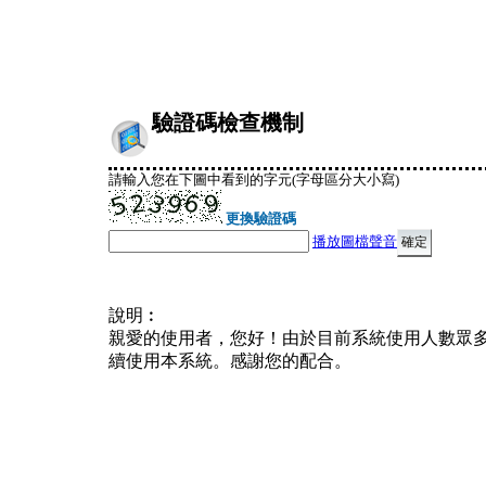
驗證碼檢查機制
請輸入您在下圖中看到的字元(字母區分大小寫)
更換驗證碼
播放圖檔聲音
說明︰
親愛的使用者，您好！由於目前系統使用人數眾
續使用本系統。感謝您的配合。