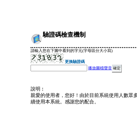
驗證碼檢查機制
請輸入您在下圖中看到的字元(字母區分大小寫)
更換驗證碼
播放圖檔聲音
說明︰
親愛的使用者，您好！由於目前系統使用人數眾
續使用本系統。感謝您的配合。